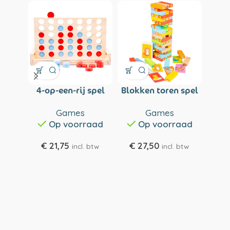
4-op-een-rij spel
Blokken toren spel
Boter
Games
Games
Op voorraad
Op voorraad
€
21,75
€
27,50
€
1
incl. btw
incl. btw