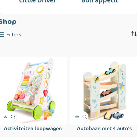
Little Driver
Bon appetit
Shop
Filters
Activiteiten loopwagen
Autobaan met 4 auto's