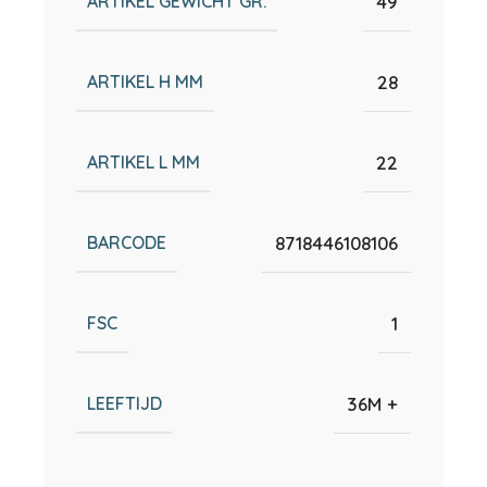
ARTIKEL GEWICHT GR.
49
ARTIKEL H MM
28
ARTIKEL L MM
22
BARCODE
8718446108106
FSC
1
LEEFTIJD
36M +