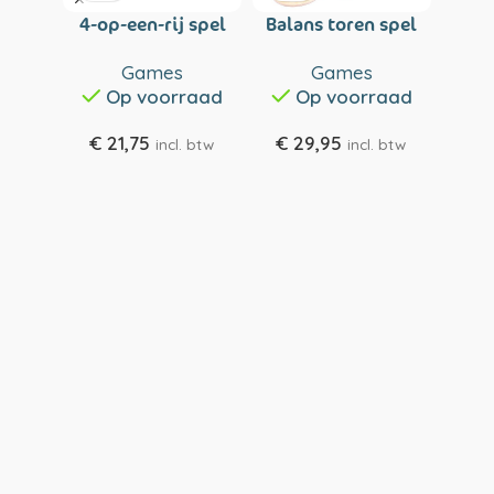
4-op-een-rij spel
Balans toren spel
Blok
Games
Games
Op voorraad
Op voorraad
€
21,75
€
29,95
€
2
incl. btw
incl. btw