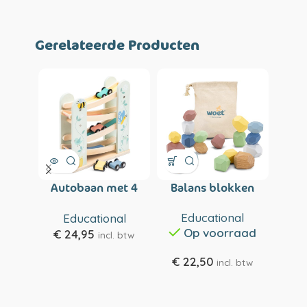
Gerelateerde Producten
Autobaan met 4
Balans blokken
Ho
auto's
v
Educational
Educational
E
Op voorraad
€
24,95
incl. btw
€
22,50
€
3
incl. btw