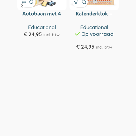
Autobaan met 4
Kalenderklok –
Rijgk
auto's
ENGELS
–
Educational
Educational
E
Op voorraad
€
24,95
incl. btw
€
24,95
€
1
incl. btw