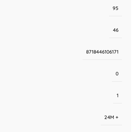
95
46
8718446106171
0
1
24M +