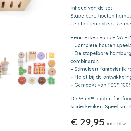
Inhoud van de set
Stapelbare houten hamburg
een houten milkshake met 
Kenmerken van de Woet® 
– Complete houten speels
– De stapelbare hamburge
combineren
– Stimuleert fantasierijk
– Helpt bij de ontwikkeli
– Gemaakt van FSC® 100% 
De Woet® houten fastfood 
kinderkeuken. Speel smake
€
29,95
incl. btw