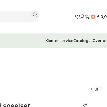
€
0,0
0
Klantenservice
Catalogus
Over o
d speelset