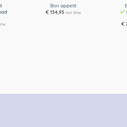
t
Bon appetit
aad
€
134,95
incl. btw
€
 btw