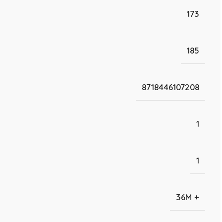
173
185
8718446107208
1
1
36M +