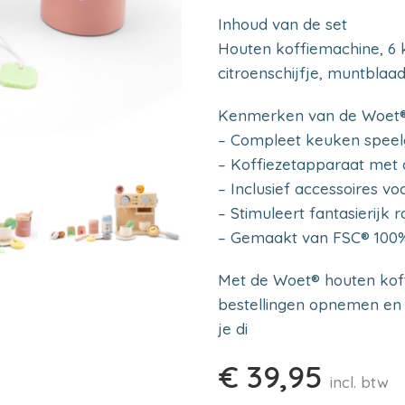
Inhoud van de set
Houten koffiemachine, 6 ko
citroenschijfje, muntblaa
Kenmerken van de Woet®
– Compleet keuken speel
– Koffiezetapparaat met 
– Inclusief accessoires vo
– Stimuleert fantasierijk 
– Gemaakt van FSC® 100% 
Met de Woet® houten kof
bestellingen opnemen en 
je di
€
39,95
incl. btw