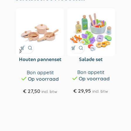
Houten pannenset
Salade set
Spee
roze
Bon appetit
Bon appetit
B
Op voorraad
Op voorraad
€
29,95
€
27,50
€
2
incl. btw
incl. btw