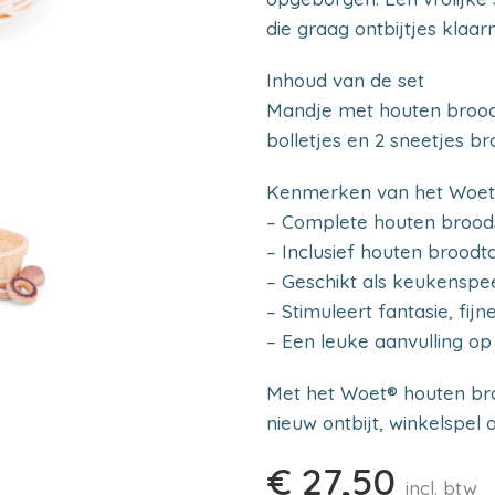
die graag ontbijtjes klaa
Inhoud van de set
Mandje met houten broodta
bolletjes en 2 sneetjes br
Kenmerken van het Woet
– Complete houten broods
– Inclusief houten brood
– Geschikt als keukenspe
– Stimuleert fantasie, fi
– Een leuke aanvulling o
Met het Woet® houten br
nieuw ontbijt, winkelspel
€
27,50
incl. btw