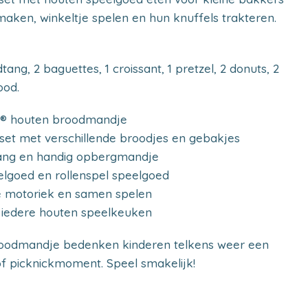
rmaken, winkeltje spelen en hun knuffels trakteren.
ng, 2 baguettes, 1 croissant, 1 pretzel, 2 donuts, 2
ood.
® houten broodmandje
et met verschillende broodjes en gebakjes
tang en handig opbergmandje
elgoed en rollenspel speelgoed
jne motoriek en samen spelen
p iedere houten speelkeuken
oodmandje bedenken kinderen telkens weer een
 of picknickmoment. Speel smakelijk!