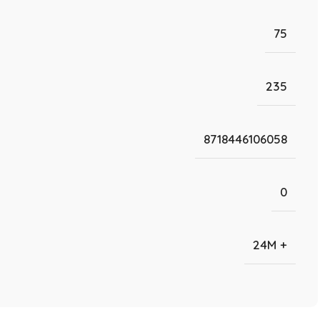
75
235
8718446106058
0
24M +