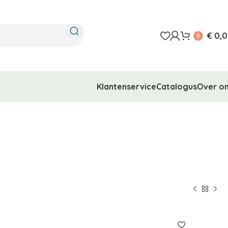
€
0,0
0
Klantenservice
Catalogus
Over o