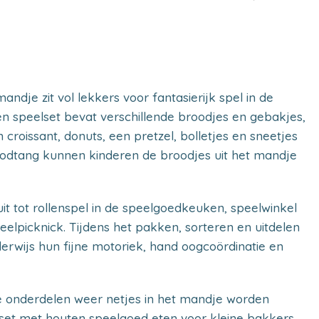
dje zit vol lekkers voor fantasierijk spel in de
n speelset bevat verschillende broodjes en gebakjes,
croissant, donuts, een pretzel, bolletjes en sneetjes
odtang kunnen kinderen de broodjes uit het mandje
t tot rollenspel in de speelgoedkeuken, speelwinkel
peelpicknick. Tijdens het pakken, sorteren en uitdelen
erwijs hun fijne motoriek, hand oogcoördinatie en
e onderdelen weer netjes in het mandje worden
 set met houten speelgoed eten voor kleine bakkers