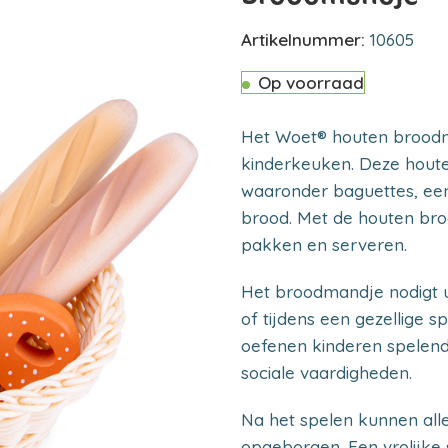
Artikelnummer:
10605
Op voorraad
Het Woet® houten broodman
kinderkeuken. Deze houte
waaronder baguettes, een 
brood. Met de houten bro
pakken en serveren.
Het broodmandje nodigt ui
of tijdens een gezellige s
oefenen kinderen spelend
sociale vaardigheden.
Na het spelen kunnen all
opgeborgen. Een vrolijke