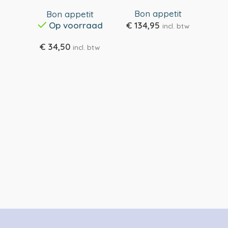
speelset
Bon appetit
B
Bon appetit
Op voorraad
€
134,95
incl. btw
€
1
€
34,50
incl. btw