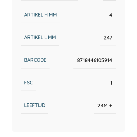
ARTIKEL H MM
4
ARTIKEL L MM
247
BARCODE
8718446105914
FSC
1
LEEFTIJD
24M +