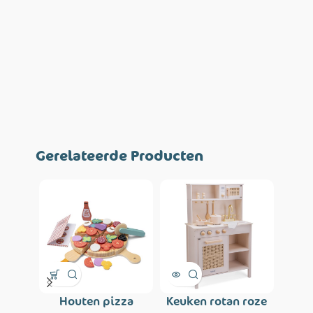
Gerelateerde Producten
Houten pizza
Keuken rotan roze
Meta