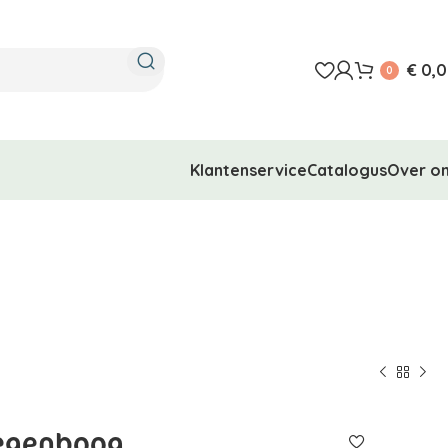
€
0,0
0
Klantenservice
Catalogus
Over o
regenboog