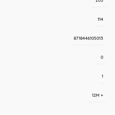
205
114
8718446105013
0
1
12M +