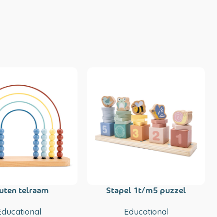
uten telraam
Stapel 1t/m5 puzzel
Educational
Educational