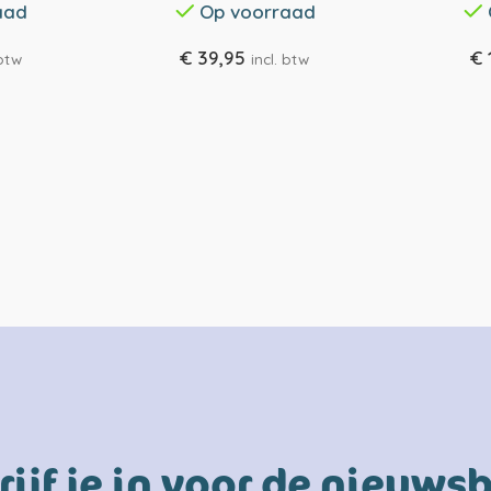
aad
Op voorraad
€
39,95
€
 btw
incl. btw
rijf je in voor de nieuwsb