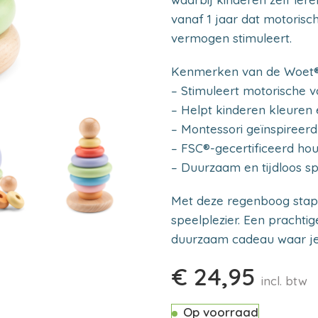
vanaf 1 jaar dat motoris
vermogen stimuleert.
Kenmerken van de Woet® 
– Stimuleert motorische 
– Helpt kinderen kleure
– Montessori geïnspireer
– FSC®-gecertificeerd hou
– Duurzaam en tijdloos sp
Met deze regenboog stape
speelplezier. Een prachti
duurzaam cadeau waar je 
€
24,95
incl. btw
Op voorraad