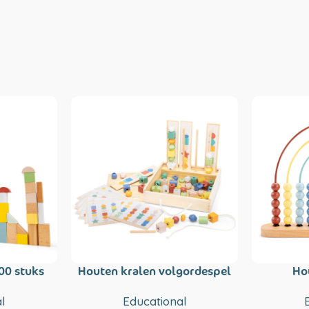
00 stuks
Houten kralen volgordespel
Ho
l
Educational