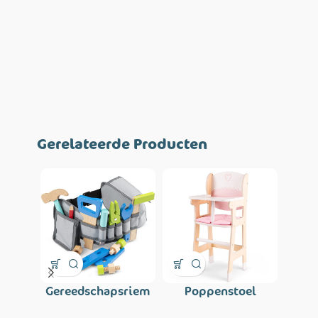
Gerelateerde Producten
Gereedschapsriem
Poppenstoel
Po
set – blauw
inclusief kussentje