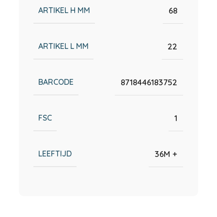
ARTIKEL H MM
68
ARTIKEL L MM
22
BARCODE
8718446183752
FSC
1
LEEFTIJD
36M +