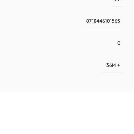
8718446101565
0
36M +