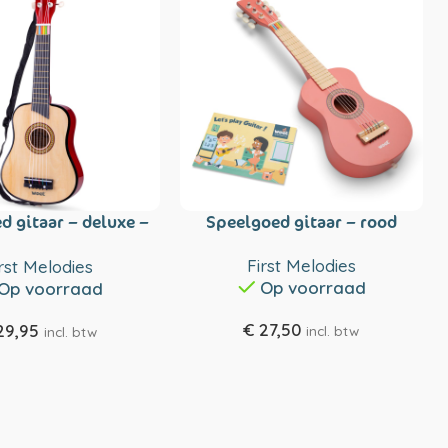
d gitaar – deluxe –
Speelgoed gitaar – rood
naturel
First Melodies
rst Melodies
Op voorraad
Op voorraad
€
27,50
29,95
incl. btw
incl. btw