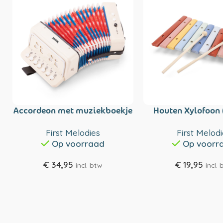
Accordeon met muziekboekje
Houten Xylofoon
– wit
kleuren)
First Melodies
First Melod
Op voorraad
Op voorr
€
34,95
€
19,95
incl. btw
incl.