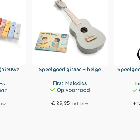
 (nieuwe
Speelgoed gitaar – beige
Speelgoe
First Melodies
ies
Fi
Op voorraad
aad
€
29,95
€
incl. btw
 btw