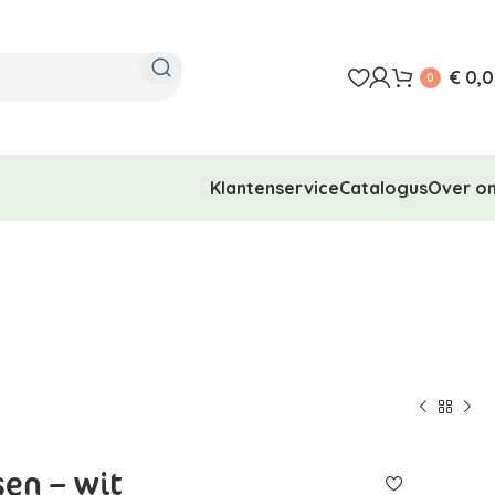
€
0,0
0
Klantenservice
Catalogus
Over o
sen – wit