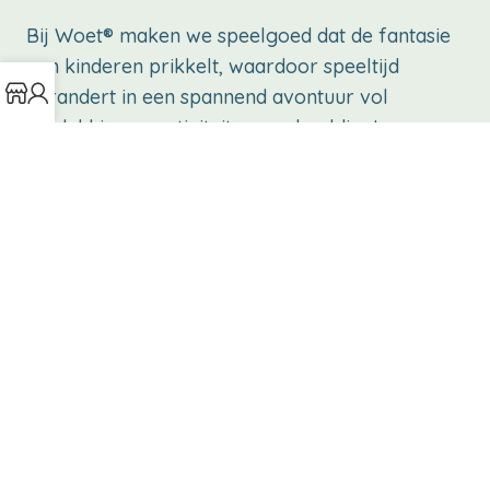
Bij Woet® maken we speelgoed dat de fantasie
van kinderen prikkelt, waardoor speeltijd
verandert in een spannend avontuur vol
ontdekking, creativiteit en verbeelding!
Collecties
Over Woet®
Bon appetit
Over ons
Educational
B2B
First Melodies
Collecties
Games
Garantie
Little Driver
Verzending
Pretend play
Puzzles
Klantenservice